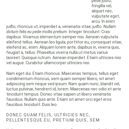
pede justo,
fringilla vel,
aliquet nec,
vulputate eget,
arcu. In enim
justo, rhoncus ut, imperdiet a, venenatis vitae, justo.
Nullam
dictum felis eu pede mollis pretium.
Integer tincidunt. Cras
dapibus. Vivamus elementum semper nisi. Aenean vulputate
eleifend tellus. Aenean leo ligula, porttitor eu, consequat vitae,
eleifend ac, enim. Aliquam lorem ante, dapibus in, viverra quis,
feugiat a, tellus. Phasellus viverra nulla ut metus varius
laoreet. Quisque rutrum. Aenean imperdiet. Etiam ultricies nisi
vel augue. Curabitur ullamcorper ultricies nisi.
Nam eget dui. Etiam rhoncus. Maecenas tempus, tellus eget
condimentum rhoncus, sem quam semper libero, sit amet
adipiscing sem neque sed ipsum. Nam quam nunc, blandit vel,
luctus pulvinar, hendrerit id, lorem. Maecenas nec odio et ante
tincidunt tempus. Donec vitae sapien ut libero venenatis
faucibus. Nullam quis ante. Etiam sit amet orci eget eros
faucibus tincidunt. Duis leo.
DONEC QUAM FELIS, ULTRICIES NEC,
PELLENTESQUE EU, PRETIUM QUIS, SEM.