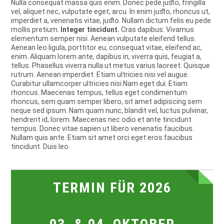
Nulla consequat massa quis enim. Donec pede justo, fringilla
vel, aliquet nec, vulputate eget, arcu. In enim justo, rhoncus ut,
imperdiet a, venenatis vitae, justo. Nullam dictum felis eu pede
mollis pretium.
Integer tincidunt.
Cras dapibus. Vivamus
elementum semper nisi. Aenean vulputate eleifend tellus.
Aenean leo ligula, porttitor eu, consequat vitae, eleifend ac,
enim. Aliquam lorem ante, dapibus in, viverra quis, feugiat a,
tellus. Phasellus viverra nulla ut metus varius laoreet. Quisque
rutrum. Aenean imperdiet. Etiam ultricies nisi vel augue.
Curabitur ullamcorper ultricies nisi.Nam eget dui. Etiam
rhoncus. Maecenas tempus, tellus eget condimentum
rhoncus, sem quam semper libero, sit amet adipiscing sem
neque sed ipsum. Nam quam nunc, blandit vel, luctus pulvinar,
hendrerit id, lorem. Maecenas nec odio et ante tincidunt
tempus. Donec vitae sapien ut libero venenatis faucibus.
Nullam quis ante. Etiam sit amet orci eget eros faucibus
tincidunt. Duis leo.
TERMIN FÜR 2026